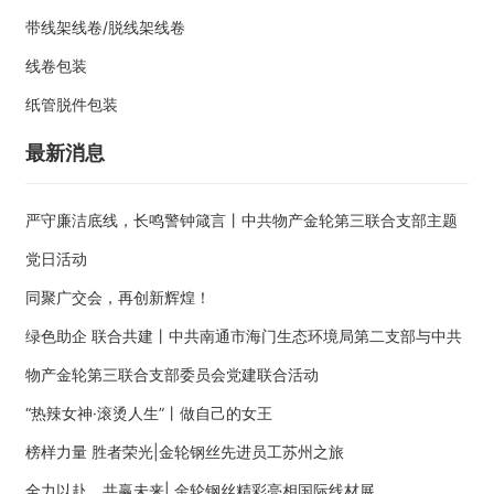
带线架线卷/脱线架线卷
线卷包装
纸管脱件包装
最新消息
严守廉洁底线，长鸣警钟箴言丨中共物产金轮第三联合支部主题
党日活动
同聚广交会，再创新辉煌！
绿色助企 联合共建丨中共南通市海门生态环境局第二支部与中共
物产金轮第三联合支部委员会党建联合活动
“热辣女神·滚烫人生”丨做自己的女王
榜样力量 胜者荣光|金轮钢丝先进员工苏州之旅
全力以赴，共赢未来| 金轮钢丝精彩亮相国际线材展