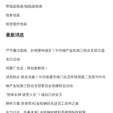
带线架线卷/脱线架线卷
线卷包装
纸管脱件包装
最新消息
严守廉洁底线，长鸣警钟箴言丨中共物产金轮第三联合支部主题
党日活动
同聚广交会，再创新辉煌！
绿色助企 联合共建丨中共南通市海门生态环境局第二支部与中共
物产金轮第三联合支部委员会党建联合活动
“热辣女神·滚烫人生”丨做自己的女王
榜样力量 胜者荣光|金轮钢丝先进员工苏州之旅
全力以赴，共赢未来| 金轮钢丝精彩亮相国际线材展